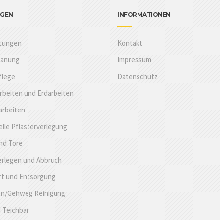
NGEN
INFORMATIONEN
stungen
Kontakt
lanung
Impressum
flege
Datenschutz
rbeiten und Erdarbeiten
arbeiten
lle Pflasterverlegung
nd Tore
erlegen und Abbruch
rt und Entsorgung
en/Gehweg Reinigung
 Teichbar