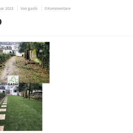
uar 2023
Von
gashi
0 Kommentare
9