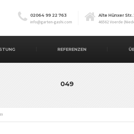
02064 99 22 763
Alte Hünxer Str.
info@garten-gashi.com
46562 Voerde (Niede
ISTUNG
REFERENZEN
Ü
049
49