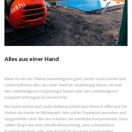
Alles aus einer Hand
Wenn es um das Thema Swimmingpool geht, bietet Gashi Garten und
Landschaftsbau alles aus einer Hand an. Unabhängig davon, ob man
den Swimmingpool in Eigenregie bauen oder den Swimmingpool
komplett anfertigen lassen möchte.
Bei Gashi Garten und Landschaftsbau bleibt kein Wunsch offen und Sie
stehen als Kunde im Mittelpunkt. Wie soll Ihr Traumpool aussehen und
ausgestattet sein? Bei uns erhalten Sie sämtliche Komponenten. Dazu
zählen Dinge wie eine stilvolle Beleuchtung, eine schienenlose
Poolüberdachung oder eine Poolabdeckung mit Solarlamellen.