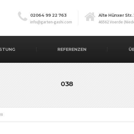
02064 99 22 763
Alte Hünxer Str.
info@garten-gashi.com
46562 Voerde (Niede
ISTUNG
REFERENZEN
Ü
038
38